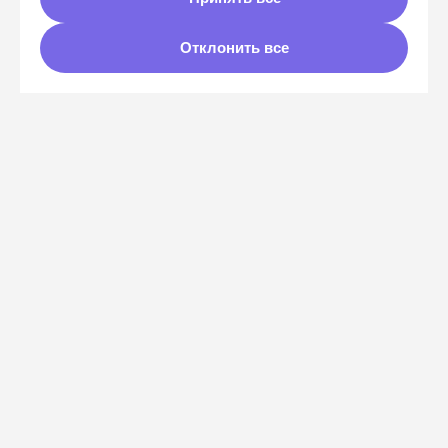
⭐️ Увидимся на
Data Meetup 2025
by
Отклонить все
Click
!