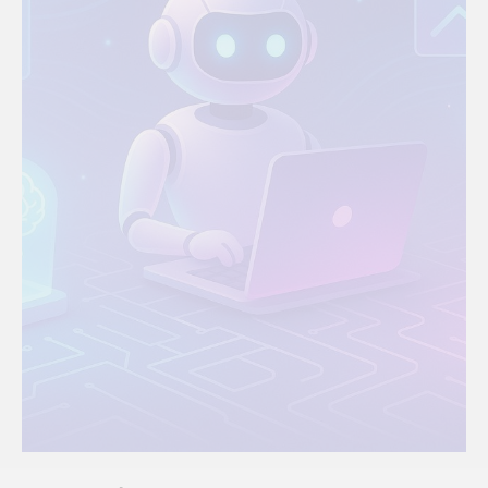
Финансы и банкинг
В сфере финансов ИИ-ассистент
автоматизирует поддержку, обрабатывает
заявки, анализирует данные и управляет
бизнес-проектами. В результате сокращается
время на рутинные задачи, снижается
количество ошибок и повышается
эффективность.