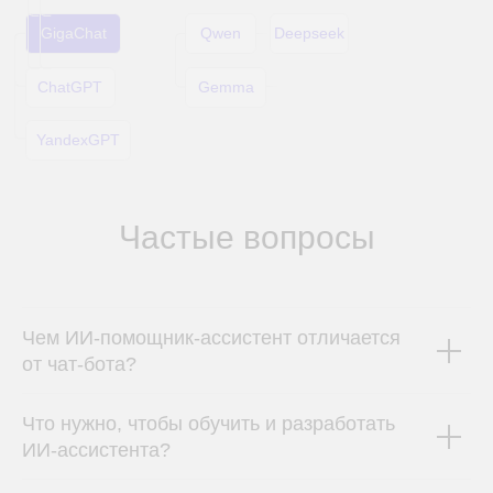
Инструмент на основе ИИ, который позволяет создавать
аналитические дашборды и отчеты без необходимости
написания сложных запросов или знания SQL
Подробнее
Частые вопросы
Чем ИИ-помощник-ассистент отличается
от чат-бота?
Видеоаналитика
DUC NeuroSafety
Что нужно, чтобы обучить и разработать
Автоматизированный анализ
ИИ-ассистента?
видеоданных промышленных объектов