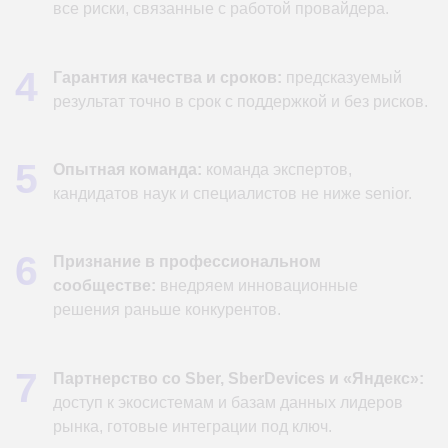
Проприетарные:
Открытые:
GigaChat
Qwen
Deepseek
ChatGPT
Gemma
YandexGPT