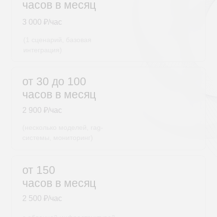
5
Запуск и эксплуатация
Занимаемся тонкой настройкой: адаптируем
модель под нужды бизнеса. Дорабатываем
сценарии и устраняем ошибки.
6
Поддержка, дообучение, ИИ-консалтинг
Остаемся на связи и оказываем всестороннюю
поддержку при работе с ИИ. Консультируем по
функционалу и использованию ИИ-инструмента.
БИЗНЕС-ЦЕННОСТЬ
Зачем заказывать
разработку ИИ-ассистентов
сейчас?
СНИЖЕНИЕ ОПЕРАЦИОННЫХ РАСХОДОВ
Цифровые сотрудники обходятся дешевле
живых.
Экономия в наших кейсах — от 100
000 до 2 млн ₽ в год.