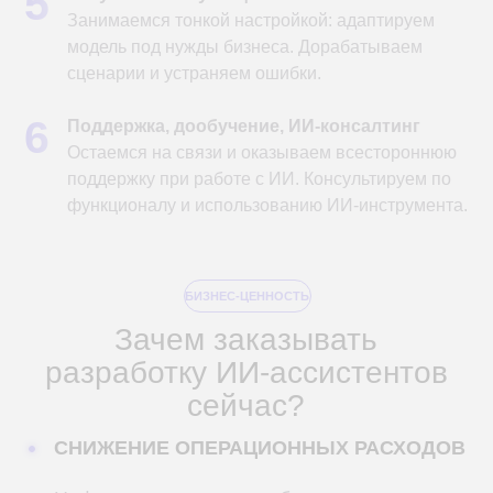
кандидатов наук и специалистов не ниже senior.
6
Признание в профессиональном
сообществе:
внедряем инновационные
решения раньше конкурентов.
7
Партнерство со Sber, SberDevices и «Яндекс»:
доступ к экосистемам и базам данных лидеров
рынка, готовые интеграции под ключ.
35+
110
проектов
технологий
50+
30+
заказчиков
специалистов
и партнеров