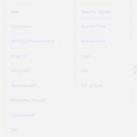
Готовые решения
«ДЮК Технологии»
на базе искусственного
интеллекта
Оперативное внедрение современных
технологий и повышение
конкурентоспособности бизнеса
ИИ-платформа
DUC SmartSearch