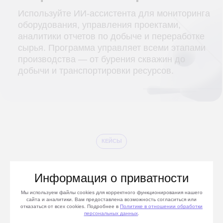
Смотреть все проекты
Расчёт
стоимости под
проект
Мы не публикуем фиксированный прайс, так как
каждый проект уникален. ИИ-ассистент
настраивается кастомно под процессы
Информация о приватности
компании. Стоимость ИИ-ассистента зависит от
типа использования LLM-модели, объема и
Мы используем файлы cookies для корректного функционирования нашего
сайта и аналитики. Вам предоставлена возможность согласиться или
количества данных, масштаба интеграции,
отказаться от всех cookies. Подробнее в
Политике
в отношении обработки
срочности и наличия специфических задач.
персональных данных
.