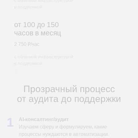
КОНКУРЕНТНОЕ ПРЕИМУЩЕСТВО
Внедрение интеллектуальных систем
повышает лояльность и позволяет
обрабатывать больше заявок без
расширения штата.
РОСТ СКОРОСТИ И КАЧЕСТВА
Знания лучших специалистов сохраняются
в
базе знаний
и остаются доступны для
компании.
СОХРАНЕНИЕ И МАСШТАБИРОВАНИЕ
ЭКСПЕРТИЗЫ
Автоматизация
исключает задержки и
ошибки
. Клиенты получают ответы
мгновенно, сотрудники избавлены от
рутины.
Почему DUC Technologies