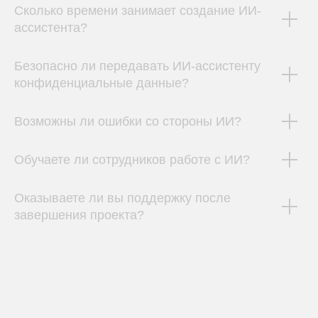
Сколько времени занимает создание ИИ-
ассистента?
Подробнее
Безопасно ли передавать ИИ-ассистенту
конфиденциальные данные?
Готовые
ассистенты с ИИ
ИИ-ассистенты на базе больших языковых моделей:
Возможны ли ошибки со стороны ИИ?
ИИ-эксперт Марк по охране труда, ИИ-ассистенты для
лидогенерации, закупок, продаж, форматирования
резюме и отдела кадров
Обучаете ли сотрудников работе с ИИ?
Подробнее
Оказываете ли вы поддержку после
завершения проекта?
Доступ
к любым нейросетям
Мощь OpenAI и других моделей для вашего бизнеса.
Просто, прозрачно, без скрытых затрат