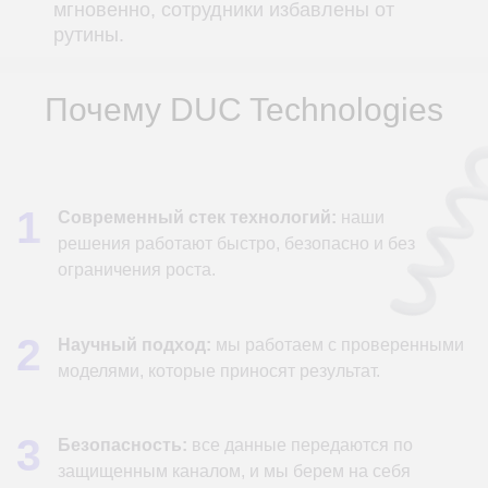
АDH (Hive, Impala)
Kubernete
Opensearch
Solr
Машинное обучение
Кластеризация
и статистический анализ
и алгоритмы группировки
Scikit-learn
KMeans
Statsmodels
AgglomerativeClustering
CatBoost/XGBoost/LightGBM
SpectralClustering
Keras/TensorFlow
AffinityPropagation
Pytorch
DBSCAN
Большие языковые
модели