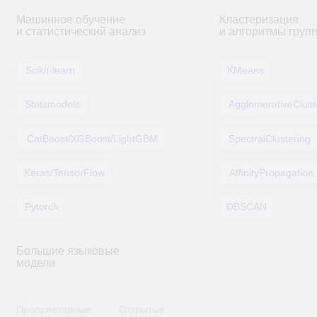
Единая ИИ-платформа для автоматизации
бизнес-процессов.
Все знания компании - в одном чате
Подробнее
Интеллектуальный ассистент
DUC SmartBI