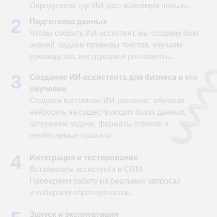
1
Современный стек технологий:
наши
решения работают быстро, безопасно и без
ограничения роста.
2
Научный подход:
мы работаем с проверенными
моделями, которые приносят результат.
3
Безопасность:
все данные передаются по
защищенным каналом, и мы берем на себя
все риски, связанные с работой провайдера.
4
Гарантия качества и сроков:
предсказуемый
результат точно в срок с поддержкой и без рисков.
5
Опытная команда:
команда экспертов,