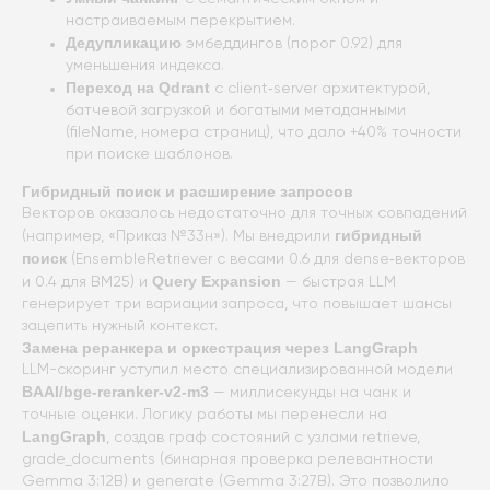
настраиваемым перекрытием.
Дедупликацию
эмбеддингов (порог 0.92) для
уменьшения индекса.
Переход на Qdrant
с client‑server архитектурой,
батчевой загрузкой и богатыми метаданными
(fileName, номера страниц), что дало +40% точности
при поиске шаблонов.
Гибридный поиск и расширение запросов
Векторов оказалось недостаточно для точных совпадений
гибридный
(например, «Приказ №33н»). Мы внедрили
поиск
(EnsembleRetriever с весами 0.6 для dense‑векторов
Query Expansion
и 0.4 для BM25) и
— быстрая LLM
генерирует три вариации запроса, что повышает шансы
зацепить нужный контекст.
Замена реранкера и оркестрация через LangGraph
LLM-скоринг уступил место специализированной модели
BAAI/bge-reranker-v2-m3
— миллисекунды на чанк и
точные оценки. Логику работы мы перенесли на
LangGraph
, создав граф состояний с узлами retrieve,
grade_documents (бинарная проверка релевантности
Gemma 3:12B) и generate (Gemma 3:27B). Это позволило