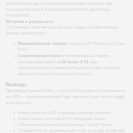
реализовать циклы переформулировки запроса при
пустом результате и сохранять контекст диалога в
PostgreSQL.
Метрики и результаты
Системный сбор метрик начали поздно, но финальные
замеры впечатляют:
Иерархический чанкинг
поднял LLM-Score с 0.72 до
0.83.
Семантическое окно
в комбинации со всеми
LLM-Score 0.92
улучшениями дало
при
незначительном снижении Precision (избыточность
контекста стала платой за полноту).
Выводы
Производственный RAG — это на 80% работа с данными и
на 20% — подбор моделей. Наш чек-лист для тех, кто идёт
в production:
Инвестируйте в ETL и иерархический чанкинг.
Обязательно используйте гибридный поиск.
Специализированный реранкер — must-have.
Откажитесь от линейных цепочек в пользу графовых