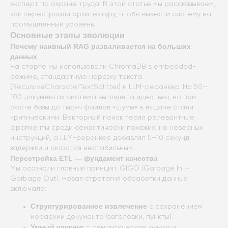
эксперт по охране труда. В этой статье мы рассказываем,
как перестроили архитектуру, чтобы вывести систему на
промышленный уровень.
Основные этапы эволюции
Почему наивный RAG разваливается на больших
данных
На старте мы использовали ChromaDB в embedded-
режиме, стандартную нарезку текста
(RecursiveCharacterTextSplitter) и LLM-реранкер. На 50–
100 документах система выглядела идеально, но при
росте базы до тысяч файлов «шумы» в выдаче стали
критическими. Векторный поиск терял релевантные
фрагменты среди семантически похожих, но неверных
инструкций, а LLM-реранкер добавлял 5–10 секунд
задержки и оказался нестабильным.
Перестройка ETL — фундамент качества
Мы осознали главный принцип: GIGO (Garbage In —
Garbage Out). Новая стратегия обработки данных
включала:
Структурированное извлечение
с сохранением
иерархии документа (заголовки, пункты).
Умный чанкинг
с семантическим окном и