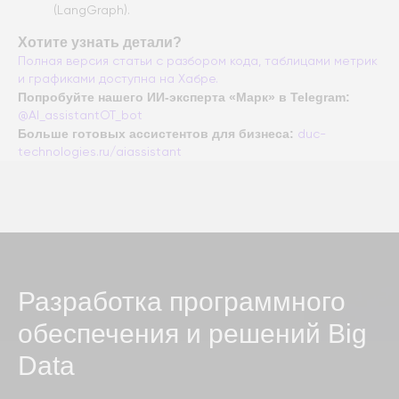
(LangGraph).
Хотите узнать детали?
Полная версия статьи с разбором кода, таблицами метрик
и графиками доступна на Хабре.
Попробуйте нашего ИИ-эксперта «Марк» в Telegram:
@AI_assistantOT_bot
Больше готовых ассистентов для бизнеса:
duc-
technologies.ru/aiassistant
Разработка программного
обеспечения и решений Big
Data