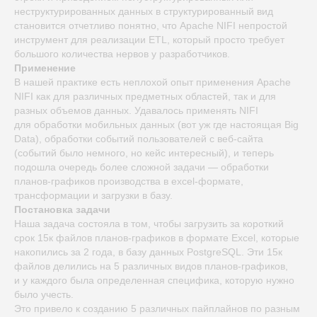
неструктурированных данных в структурированный вид
становится отчетливо понятно, что Apache NIFI непростой
инструмент для реализации ETL, который просто требует
большого количества нервов у разработчиков.
Применение
В нашей практике есть неплохой опыт применения Apache
NIFI как для различных предметных областей, так и для
разных объемов данных. Удавалось применять NIFI
для обработки мобильных данных (вот уж где настоящая Big
Data), обработки событий пользователей с веб-сайта
(событий было немного, но кейс интересный), и теперь
подошла очередь более сложной задачи — обработки
планов-графиков производства в excel-формате,
трансформации и загрузки в базу.
Постановка задачи
Наша задача состояла в том, чтобы загрузить за короткий
срок 15к файлов планов-графиков в формате Excel, которые
накопились за 2 года, в базу данных PostgreSQL. Эти 15к
файлов делились на 5 различных видов планов-графиков,
и у каждого была определенная специфика, которую нужно
было учесть.
Это привело к созданию 5 различных пайплайнов по разным