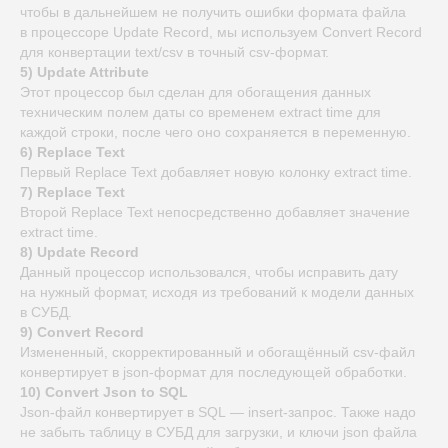
чтобы в дальнейшем не получить ошибки формата файла
в процессоре Update Record, мы используем Convert Record
для конвертации text/csv в точный csv-формат.
5) Update Attribute
Этот процессор был сделан для обогащения данных
техническим полем даты со временем extract time для
каждой строки, после чего оно сохраняется в переменную.
6) Replace Text
Первый Replace Text добавляет новую колонку extract time.
7) Replace Text
Второй Replace Text непосредственно добавляет значение
extract time.
8) Update Record
Данный процессор использовался, чтобы исправить дату
на нужный формат, исходя из требований к модели данных
в СУБД.
9) Convert Record
Измененный, скорректированный и обогащённый csv-файл
конвертирует в json-формат для последующей обработки.
10) Convert Json to SQL
Json-файл конвертирует в SQL — insert-запрос. Также надо
не забыть таблицу в СУБД для загрузки, и ключи json файла