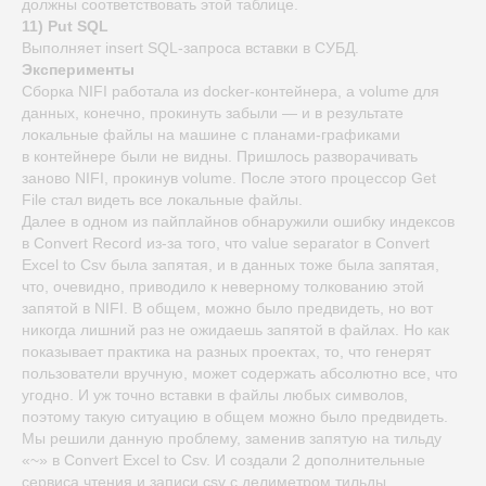
должны соответствовать этой таблице.
11) Put SQL
Выполняет insert SQL-запроса вставки в СУБД.
Эксперименты
Сборка NIFI работала из docker-контейнера, а volume для
данных, конечно, прокинуть забыли — и в результате
локальные файлы на машине с планами-графиками
в контейнере были не видны. Пришлось разворачивать
заново NIFI, прокинув volume. После этого процессор Get
File стал видеть все локальные файлы.
Далее в одном из пайплайнов обнаружили ошибку индексов
в Convert Record из-за того, что value separator в Convert
Excel to Csv была запятая, и в данных тоже была запятая,
что, очевидно, приводило к неверному толкованию этой
запятой в NIFI. В общем, можно было предвидеть, но вот
никогда лишний раз не ожидаешь запятой в файлах. Но как
показывает практика на разных проектах, то, что генерят
пользователи вручную, может содержать абсолютно все, что
угодно. И уж точно вставки в файлы любых символов,
поэтому такую ситуацию в общем можно было предвидеть.
Мы решили данную проблему, заменив запятую на тильду
«~» в Convert Excel to Csv. И создали 2 дополнительные
сервиса чтения и записи csv с делиметром тильды.