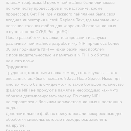
планам-графикам. В целом пайплайны были одинаковы
по количеству процессоров и их настройке, кроме
процессора Get File, где у каждого пайплайна была своя
входная директория и свой Replace Text, где мы заменяли
название колонок файла для корректной вставки данных
в нужные поля СУБД PostgreSQL.
После разработки, отладки, тестирования и запуска
различных пайплайнов разработчику NIFI пришлось более
30 раз поднимать NIFI — из-за различных проблем
с производительностью и памятью в NIFI. Но об этом
немного позже.
Трудности
Трудности, c которыми наша команда столкнулась, — это
внезапные ошибки с нехваткой Java Heap Space. Имхо, для
многих могло быть ожидаемо, что такое большое количество
файлов NIFI не прожуют в памяти и необходимо каким-то
образом декомпозировать задачу. По факту NIFI
не справлялся с большим количеством данных и постоянно
падал.
Дополнительно в файлах присутствовали некорректные для
обработки символы, которые приходилось заменять
на другие.