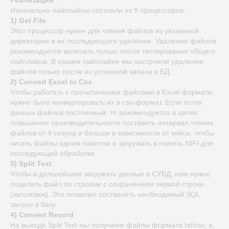
Реализация
Изначально пайплайны состояли из 9 процессоров:
1) Get File
Этот процессор нужен для чтения файлов из указанной
директории и их последующего удаления. Удаление файлов
рекомендуется включать только после тестирования общего
пайплайна. В нашем пайплайне мы настроили удаление
файлов только после их успешной записи в БД.
2) Convert Excel to Csv
Чтобы работать с прочитанными файлами в Еxcel формате,
нужно было конвертировать их в csv-формат. Если поток
данных файлов постоянный, то рекомендуется в целях
повышения производительности поставить интервал чтения
файлов от 4 секунд и больше в зависимости от кейса, чтобы
читать файлы одним пакетом и загружать в память NIFI для
последующей обработки.
3) Split Text
Чтобы в дальнейшем загружать данные в СУБД, нам нужно
поделить файл по строкам с сохранением первой строки
(заголовок). Это позволит составлять необходимый SQL
запрос в базу.
4) Convert Record
На выходе Split Text мы получаем файлы формата txt/csv, и,