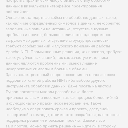
настроить практически любую бизнес-логику обработки
данных в визуальном интерфейсе проектирования
пайплайнов.
Однако нестандартные кейсы по обработке данных, такие,
как наличие определенных символов в данных, некорректно
заполненные записи на источнике, отсутствие нужных
пробелов и прочее, большое количество одновременно
загружаемых данных, отсутствие структурированности
требуют особых знаний и глубокого понимания работы
Apache NIFI. Промышленные решения, как правило, требуют
таких углубленных знаний, так как зачастую источники
данных являются проблемными, имеют лишние
некорректные символы и большие объемы.
Здесь встает резонный вопрос освоения на практике всех
подводных камней работы NIFI либо выбора другого
инструмента обработки данных. Даже писать на чистом
Python покажется многим разработчика более
привлекательным и веселым, так как процесс более гибкий
и функционально практически неограничен. Также
необходимо оперировать сроками проекта, доступной
экспертизой в команде, стоимостью разработки, сложностью
поддержки решения и рисками проекта. Взвесив все
за и против, можно принять решение — идти ли в сторону