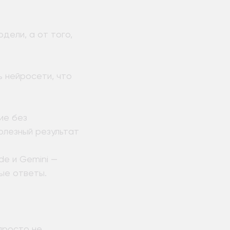
дели, а от того,
ь нейросети, что
ие без
олезный результат
e и Gemini —
ые ответы.
просто не