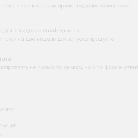
список из 5 ключевых причин падения конверсии»
 для валидации email-адреса
т-план на две недели для запуска продукта
тата
аправлять не только по смыслу, но и по форме отве
;
риями;
рукция;
а.