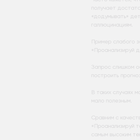
получает достато
«додумывать» дет
галлюцинациям.
Пример слабого з
«Проанализируй д
Запрос слишком об
построить прогноз
В таких случаях м
мало полезным.
Сравним с качест
«Проанализируй т
самым высоким те