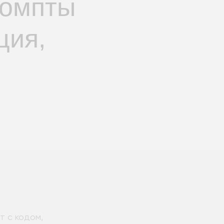
ромпты
ция,
т с кодом,