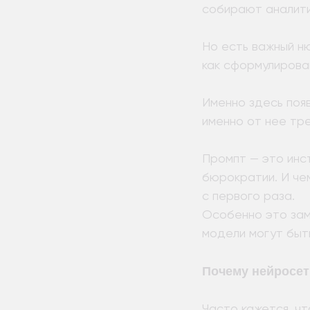
собирают аналити
Но есть важный ню
как сформулирова
Именно здесь поя
именно от нее тр
Промпт — это инст
бюрократии. И че
с первого раза.
Особенно это зам
модели могут быт
Почему нейросет
Часто кажется, чт