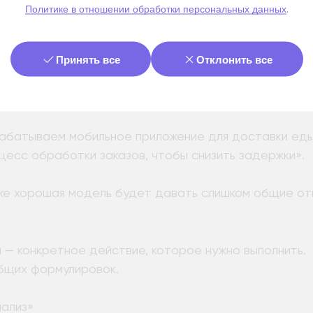
Политике
в отношении обработки персональных данных
.
в роли Senior Python Developer с опытом проектиро
х систем».
Принять все
Отклонить все
ет ситуацию и задает фон задачи.
абатываем мобильное приложение для доставки еды
цесс обработки заказов, чтобы снизить задержки».
же хорошая модель будет давать слишком общие от
 — конкретное действие, которое нужно выполнить.
бщих формулировок.
нализ»