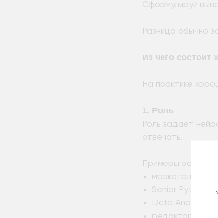
Сформулируй выво
Разница обычно за
Из чего состоит
На практике хорош
1. Роль
Роль задает нейро
отвечать.
Примеры ролей:
маркетолог — дл
Senior Python D
Data Analyst — 
редактор — для