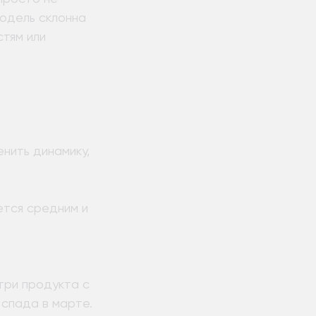
модель склонна
тям или
енить динамику,
ется средним и
три продукта с
 спада в марте.