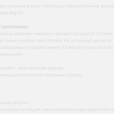
ь решение в виде таблицы: в первой колонке функци
ции Big O».
и требования
оторые убирают лишнее и делают результат точнее.
й только библиотеку Pandas. Не используй циклы for
оризованным и эффективным. Отвечай только кодом 
бъяснений».
 промпт: практический пример
разницу, рассмотрим реальную задачу.
наши услуги».
получается общим, без понимания аудитории и без п