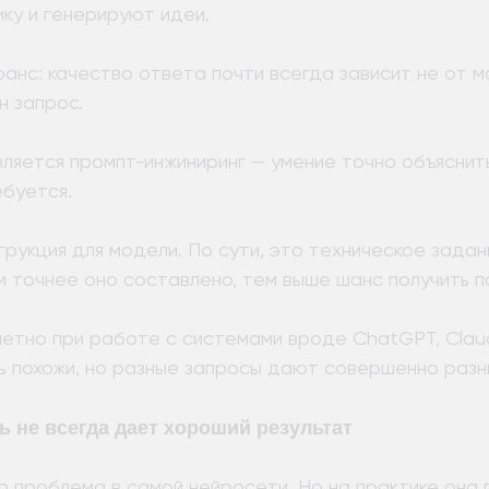
ку и генерируют идеи.
анс: качество ответа почти всегда зависит не от мо
н запрос.
вляется промпт-инжиниринг — умение точно объяснит
ебуется.
рукция для модели. По сути, это техническое задан
м точнее оно составлено, тем выше шанс получить п
етно при работе с системами вроде ChatGPT, Claud
ь похожи, но разные запросы дают совершенно разн
ь не всегда дает хороший результат
о проблема в самой нейросети. Но на практике она 