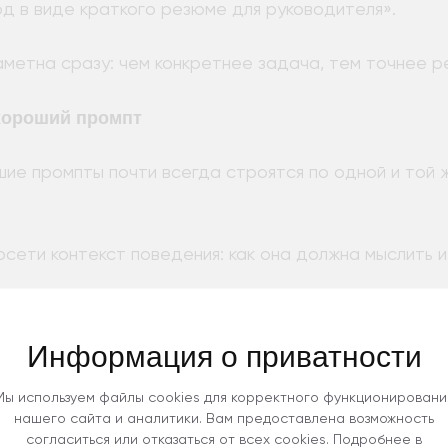
д в виде краткого резюме для руководителя».
метна сразу: чем конкретнее задача, тем точнее ре
 хороший промпт
ие промпты почти всегда строятся по одной и той ж
сети контекст поведения: как она должна мыслить и
Информация о приватности
я стратегий и текстов;
eveloper — для кода и архитектуры;
Мы используем файлы cookies для корректного функционировани
для анализа данных;
нашего сайта и аналитики. Вам предоставлена возможность
согласиться или отказаться от всех cookies. Подробнее в
 работы со стилем и текстами.