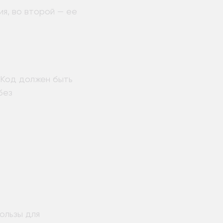
я, во второй — ее
. Код должен быть
без
ользы для