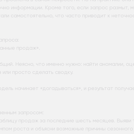
чно информации. Кроме того, если запрос размыт, 
али самостоятельно, что часто приводит к неточнос
апроса:
анные продаж».
щий. Неясно, что именно нужно: найти аномалии, оц
 или просто сделать сводку.
одель начинает «догадываться», и результат получа
венным запросом:
аблицу продаж за последние шесть месяцев. Выяви 
мпом роста и объясни возможные причины сезонного