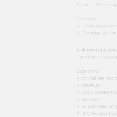
Хорошо: «Составь 
Примеры:
Напиши функцию
Составь контен
4. Формат резуль
Нейросеть нужно н
Варианты:
статья или пост
таблица;
код с коммента
чек-лист;
пошаговая инст
JSON-структур