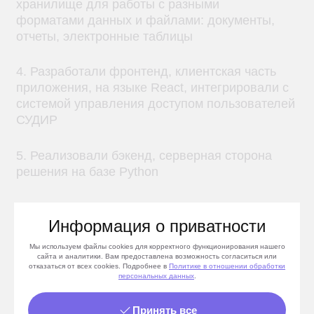
РЕЗУЛЬТАТ
Бизнес-ценности
ПОДДЕРЖКА МАСШТАБНЫХ ПРОЕКТОВ
Решение подходит для масштабных
отраслевых проектов, где необходима
обработка больших объемов данных:
управление и анализ больших объемов
данных, учитывая специфику каждого
ОИВа
поддержка большого количества файлов
Информация о приватности
возможности горизонтального
Мы используем файлы cookies для корректного функционирования нашего
масштабирования и отказоустойчивости
сайта и аналитики. Вам предоставлена возможность согласиться или
отказаться от всех cookies. Подробнее в
Политике
в отношении обработки
персональных данных
.
БЫСТРЫЙ ДОСТУП И АНАЛИЗ
Принять все